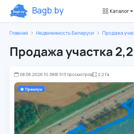
B
a
g
b
.
b
y
Каталог
Главная
Недвижимость Беларуси
Продажа учас
Продажа участка 2,2
08.06.2026 10:38
513 просмотров
2.2 Га
Премиум