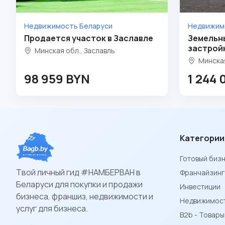
Недвижимость Беларуси
Недвижим
Продается участок в Заславле
Земельн
застройк
Минская обл., Заславль
Минская
98 959 BYN
1 244 
Категории
Готовый биз
Твой личный гид #НАМБЕРВАН в
Франчайзинг
Беларуси для покупки и продажи
Инвестиции
бизнеса, франшиз, недвижимости и
Недвижимост
услуг для бизнеса.
B2b - Товар