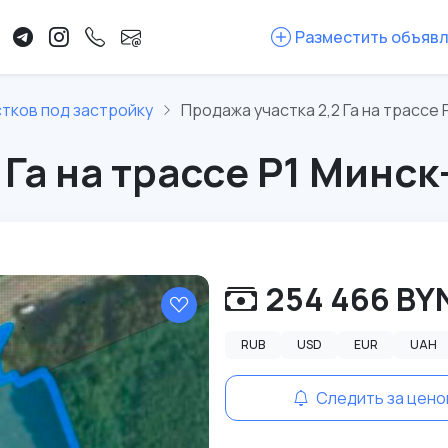
Разместить объяв
тков под застройку
Продажа участка 2,2 Га на трассе
 Га на трассе Р1 Минс
254 466 BY
RUB
USD
EUR
UAH
Следить за цено