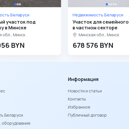
ость Беларуси
Недвижимость Беларуси
ый участок под
Участок для семейного
у в Минске
в частном секторе
 обл., Минск
Минская обл., Минск
056 BYN
678 576 BYN
Информация
нес
Новости и статьи
Контакты
Избранное
ь Беларуси
Публичный договор
ы, оборудование