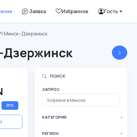
ление
Заявка
Избранное
Гость
 Р1 Минск–Дзержинск
к–Дзержинск
ПОИСК
N
ЗАПРОС
BYN
КАТЕГОРИЯ
й
РЕГИОН