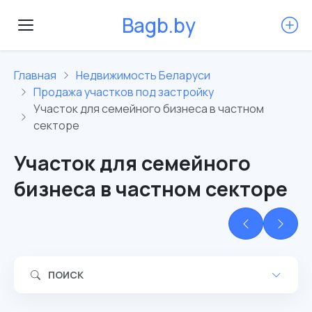
B
a
g
b
.
b
y
Главная
Недвижимость Беларуси
Продажа участков под застройку
Участок для семейного бизнеса в частном
секторе
Участок для семейного
бизнеса в частном секторе
ПОИСК