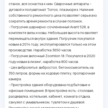
станок, вся оснастка к ним. Сварочные аппараты –
дуговой и полуавтомат Torros, плазморез. Наличие
собственного ремонтного цеха позволяет серьезно
сократить время ремонта в случае поломок.
- Погрузчик шарнирно-сочлененный Avant 528, в
комплекте вилы и ковш. Небольшая высота позволяет
перемещаться внутри здания. Погрузчик покупался
новым в 2014 году, эксплуатировался только на этом
производстве. Наработка 3650 часов.
- Погрузчик вилочный Zoomlion 18. Покупался в 2020
году новым в лизинг, наработка 800 часов.
- Цех вибролитья: вибростол, бетоносмеситель на
350 литров, формы на ходовую плитку, пропарочная
камера.
- Пристройка здания оборудована под бытовые и
офисные помещения. В пристройке есть: столовая,
раздевалка, котельная, кабинет, комната отдыха,
санузел с умывальником, туалетом и душевой.
Пристройка зимой отапливается паровым