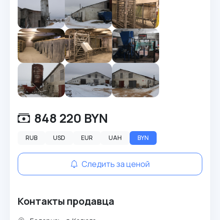
848 220 BYN
RUB
USD
EUR
UAH
BYN
Следить за ценой
Контакты продавца