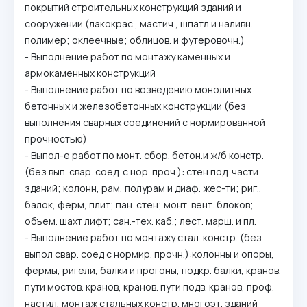
покрытий строительных конструкций зданий и
сооружений (лакокрас., мастич., шпатл и наливн.
полимер; оклеечные; облицов. и футеровочн.)
- Выполнение работ по монтажу каменных и
армокаменных конструкций
- Выполнение работ по возведению монолитных
бетонных и железобетонных конструкций (без
выполнения сварных соединений с нормированной
прочностью)
- Выпол-е работ по монт. сбор. бетон.и ж/б констр.
(без вып. свар. соед. с нор. проч.): стен под. части
зданий; колонн, рам, полурам и диаф. жес-ти; риг.,
балок, ферм, плит; пан. стен; монт. вент. блоков;
объем. шахт лифт; сан.-тех. каб.; лест. марш. и пл.
- Выполнение работ по монтажу стал. констр. (без
выпол свар. соед с нормир. прочн.):колонны и опоры,
фермы, ригели, балки и прогоны, подкр. балки, кранов.
пути мостов. кранов, кранов. пути подв. кранов, проф.
настил, монтаж стальных констр. многоэт. зданий