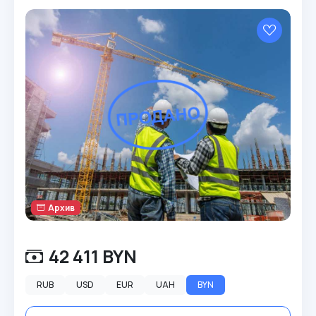
Архив
42 411 BYN
RUB
USD
EUR
UAH
BYN