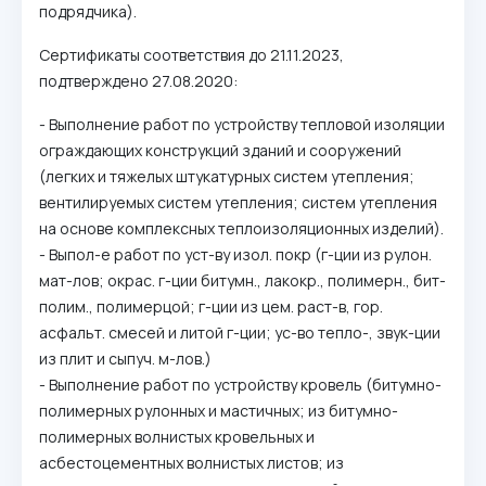
подрядчика).
Сертификаты соответствия до 21.11.2023,
подтверждено 27.08.2020:
- Выполнение работ по устройству тепловой изоляции
ограждающих конструкций зданий и сооружений
(легких и тяжелых штукатурных систем утепления;
вентилируемых систем утепления; систем утепления
на основе комплексных теплоизоляционных изделий).
- Выпол-е работ по уст-ву изол. покр (г-ции из рулон.
мат-лов; окрас. г-ции битумн., лакокр., полимерн., бит-
полим., полимерцой; г-ции из цем. раст-в, гор.
асфальт. смесей и литой г-ции; ус-во тепло-, звук-ции
из плит и сыпуч. м-лов.)
- Выполнение работ по устройству кровель (битумно-
полимерных рулонных и мастичных; из битумно-
полимерных волнистых кровельных и
асбестоцементных волнистых листов; из