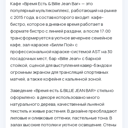
Кафе «Время Есть & Billie Jean Bar» — это
популярный мультикомплекс, работающий на рынке
с 2015 года, в состав которого входит: кафе-
бистро, которое в дневное время работает в
формате бистро с линией раздачи, а после 17:00
трансформируется в уютное вечернее семейное
кафе, зал-караоке «Билли Пой» с
профессиональной караоке-системой AST на 30
посадочных мест, бар «Billie Jean» с барной
стойкой, сценой для выступления кавер-бэндов и
огромным экраном для трансляций спортивных
матчей, а также кофейня с кальянной зоной.
Заведение «Время есть & BILLIE JEAN BAR» стильно
оформлено: в декоре использовано много
натурального дерева, качественный льняной
текстиль и живые растения. В дизайне преобладают
лиловые и оливковые оттенки, пастельные тона. В
залах высокие потолки и уютное освещение. Стены